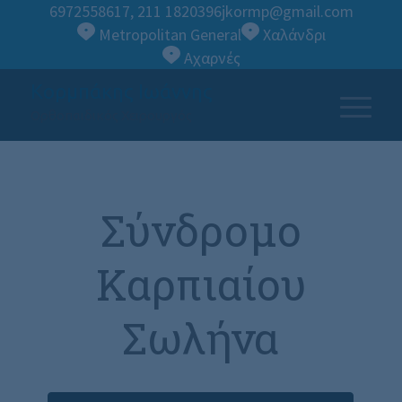
6972558617
,
211 1820396
jkormp@gmail.com
Metropolitan General
Χαλάνδρι
Αχαρνές
Κορμπάκης Ιωάννης
Ορθοπαιδικός Χειρουργός
Σύνδρομο
Καρπιαίου
Σωλήνα