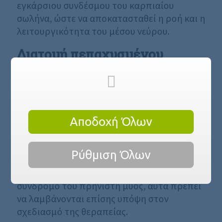
εγκάρσιου συνδέσμου του καρπιαίου
σωλήνα, ώστε να αποκατασταθεί η ροή και η
λειτουργικότητα του μέσου νεύρου.
Διατομή πεπαχυσμένου
συνδέσμου – αποσυμπίεση
μέσου νεύρου
Η επέμβαση πραγματοποιείται με
Αποδοχή Όλων
μικροχειρουργική τεχνική μέσω μίας τομής
2 εκατοστών και προσφέρει εξαιρετικά
αποτελέσματα. Αν υπάρχει ταυτόχρονη
Ρύθμιση Όλων
πίεση και σε άλλα σημεία κατά την πορεία
του νεύρου, όπως για παράδειγμα στο
σύνδρομο του πρηνιστή μυός, αυτά πρέπει
να λαμβάνονται επίσης υπόψη στον
σχεδιασμό της θεραπείας.