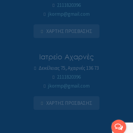
2111820396
jkormp@gmail.com
ΧΑΡΤΗΣ ΠΡΟΣΒΑΣΗΣ
Ιατρείο Αχαρνές
Δεκέλειας 75, Αχαρνές 136 73
2111820396
jkormp@gmail.com
ΧΑΡΤΗΣ ΠΡΟΣΒΑΣΗΣ