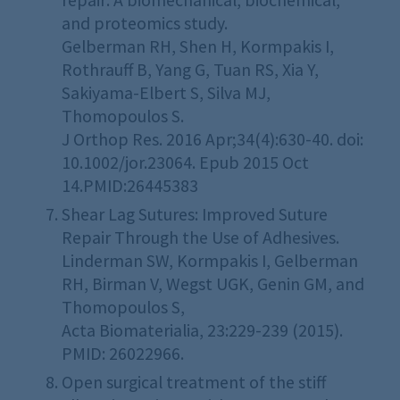
and proteomics study.
Gelberman RH, Shen H, Kormpakis I,
Rothrauff B, Yang G, Tuan RS, Xia Y,
Sakiyama-Elbert S, Silva MJ,
Thomopoulos S.
J Orthop Res. 2016 Apr;34(4):630-40. doi:
10.1002/jor.23064. Epub 2015 Oct
14.PMID:26445383
Shear Lag Sutures: Improved Suture
Repair Through the Use of Adhesives.
Linderman SW, Kormpakis I, Gelberman
RH, Birman V, Wegst UGK, Genin GM, and
Thomopoulos S,
Acta Biomaterialia, 23:229-239 (2015).
PMID: 26022966.
Open surgical treatment of the stiff