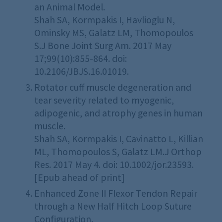
an Animal Model.
Shah SA, Kormpakis I, Havlioglu N,
Ominsky MS, Galatz LM, Thomopoulos
S.J Bone Joint Surg Am. 2017 May
17;99(10):855-864. doi:
10.2106/JBJS.16.01019.
Rotator cuff muscle degeneration and
tear severity related to myogenic,
adipogenic, and atrophy genes in human
muscle.
Shah SA, Kormpakis I, Cavinatto L, Killian
ML, Thomopoulos S, Galatz LM.J Orthop
Res. 2017 May 4. doi: 10.1002/jor.23593.
[Epub ahead of print]
Enhanced Zone II Flexor Tendon Repair
through a New Half Hitch Loop Suture
Configuration.