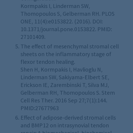
Kormpakis I, Linderman SW,
Thomopoulos S, Gelberman RH. PLOS
ONE, 11(4):e0153822. (2016). DOI:
10.1371/journal.pone.0153822. PMID:
27101409.
The effect of mesenchymal stromal cell
sheets on the inflammatory stage of
flexor tendon healing.
Shen H, Kormpakis I, Havlioglu N,
Linderman SW, Sakiyama-Elbert SE,
Erickson IE, Zarembinski T, Silva MJ,
Gelberman RH, Thomopoulos S. Stem
Cell Res Ther. 2016 Sep 27;7(1):144.
PMID:27677963
Effect of adipose-derived stromal cells
and BMP12 on intrasynovial tendon
repair: A biomechanical, biochemical,