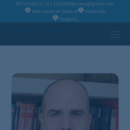
6972558617
,
211 1820396
jkormp@gmail.com
Metropolitan General
Χαλάνδρι
Αχαρνές
Κορμπάκης Ιωάννης
Ορθοπαιδικός Χειρουργός