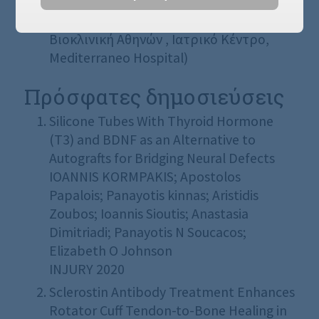
Συνεργάτης πολλών ιδιωτικών
νοσοκομείων (Therapis General,
Βιοκλινική Αθηνών , Ιατρικό Κέντρο,
Mediterraneo Hospital)
Πρόσφατες δημοσιεύσεις
Silicone Tubes With Thyroid Hormone
(Τ3) and BDNF as an Alternative to
Autografts for Bridging Neural Defects
IOANNIS KORMPAKIS; Apostolos
Papalois; Panayotis kinnas; Aristidis
Zoubos; Ioannis Sioutis; Anastasia
Dimitriadi; Panayotis N Soucacos;
Elizabeth O Johnson
INJURY 2020
Sclerostin Antibody Treatment Enhances
Rotator Cuff Tendon-to-Bone Healing in