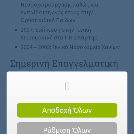
Νευροχειρουργικής καθώς και
εκπαίδευση ενός έτους στην
Ορθοπαιδική Παίδων
2007: Ειδίκευση στην Γενική
Χειρουργική στο Γ.Ν Σπάρτης
2004 – 2005: Γενικό Νοσοκομείο Χανίων
Σημερινή Επαγγελματική
Κατάσταση
Διευθυντής Ορθοπαιδικης Κλινικης του
Metropolitan General και Διευθυντής
της Κλινίκης Άνω Άκρου και
Μικροχειρουργικής
Αποδοχή Όλων
Ιδιωτικό Ιατρείο στο Χαλάνδρι και στις
Αχαρνές
Ρύθμιση Όλων