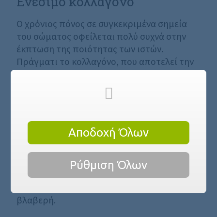
Ενέσιμο κολλαγόνο
Ο χρόνιος πόνος σε συγκεκριμένα σημεία
του σώματος οφείλεται πολύ συχνά στην
έκπτωση της ποιότητας των ιστών.
Πράγματι το κολλαγόνο, που αποτελεί την
θεμελιώδη ουσία των οστών των μυών και
των αρθρώσεων, αποδομείται με το
πέρασμα του χρόνου και ειδικότερα μετά
το τέλος της τέταρτης δεκαετίας. Η
αποδόμηση γίνεται μεγαλύτερη από
Αποδοχή Όλων
επαναλαμβανόμενους τραυματισμούς και
φλεγμονές. Η χρήση αντιφλεγμονωδών
φαρμάκων έχει αποδειχθεί
Ρύθμιση Όλων
αναποτελεσματική στον έλεγχο του πόνου
καθώς και σε κάποιες περιπτώσεις
βλαβερή.