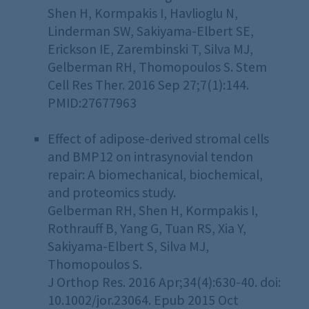
Shen H, Kormpakis I, Havlioglu N,
Linderman SW, Sakiyama-Elbert SE,
Erickson IE, Zarembinski T, Silva MJ,
Gelberman RH, Thomopoulos S. Stem
Cell Res Ther. 2016 Sep 27;7(1):144.
PMID:27677963
Effect of adipose-derived stromal cells
and BMP12 on intrasynovial tendon
repair: A biomechanical, biochemical,
and proteomics study.
Gelberman RH, Shen H, Kormpakis I,
Rothrauff B, Yang G, Tuan RS, Xia Y,
Sakiyama-Elbert S, Silva MJ,
Thomopoulos S.
J Orthop Res. 2016 Apr;34(4):630-40. doi:
10.1002/jor.23064. Epub 2015 Oct