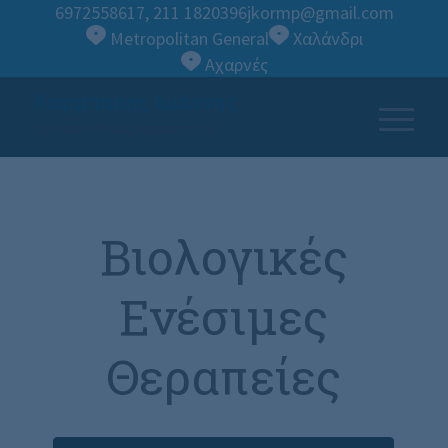
6972558617
,
211 1820396
jkormp@gmail.com
Metropolitan General
Χαλάνδρι
Αχαρνές
Κορμπάκης Ιωάννης
Ορθοπαιδικός Χειρουργός
Βιολογικές
Ενέσιμες
Θεραπείες