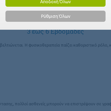
ρινότητας γίνεται σταδιακά.
Αποδοχή Όλων
Ρύθμιση Όλων
3 έως 6 Εβδομάδες
 βελτιώνεται. Η φυσικοθεραπεία παίζει καθοριστικό ρόλο, 
ασης, πολλοί ασθενείς μπορούν να επιστρέψουν σε γραφε