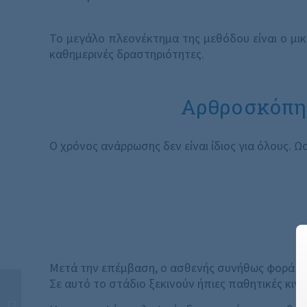
Το μεγάλο πλεονέκτημα της μεθόδου είναι ο μικ
καθημερινές δραστηριότητες.
Αρθροσκόπησ
Ο χρόνος ανάρρωσης δεν είναι ίδιος για όλους.
Μετά την επέμβαση, ο ασθενής συνήθως φορά ανά
Σε αυτό το στάδιο ξεκινούν ήπιες παθητικές κινή
Αρθροσκόπηση Γόνατος: