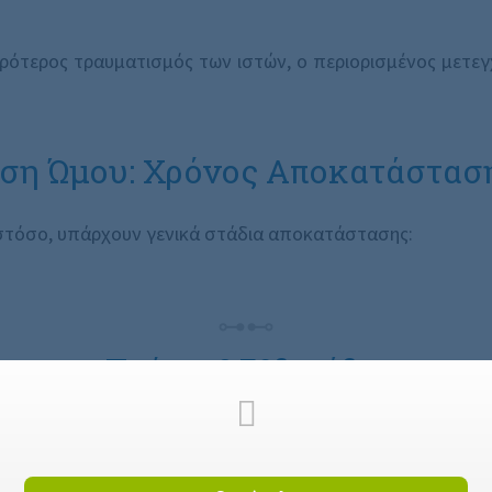
ρότερος τραυματισμός των ιστών, ο περιορισμένος μετεγ
η Ώμου: Χρόνος Αποκατάστασ
 Ωστόσο, υπάρχουν γενικά στάδια αποκατάστασης:
Πρώτες 2 Εβδομάδες
ρτηση (φάκελο) για προστασία του ώμου. Είναι φυσιολογι
σεις, σύμφωνα πάντα με τις οδηγίες του γιατρού.