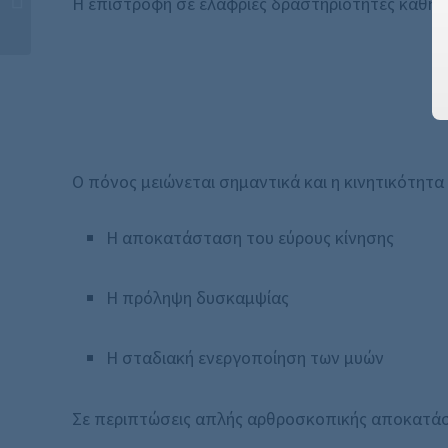
Η επιστροφή σε ελαφριές δραστηριότητες καθημε
Ποιος είναι ο Χρόνος...
Ο πόνος μειώνεται σημαντικά και η κινητικότητα
Η αποκατάσταση του εύρους κίνησης
Η πρόληψη δυσκαμψίας
Η σταδιακή ενεργοποίηση των μυών
Σε περιπτώσεις απλής αρθροσκοπικής αποκατάστ