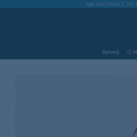
Τηλ:
6972558617
,
211 
Αρχική
Ο Ι