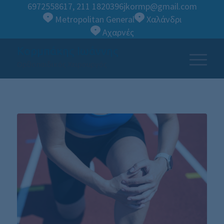
6972558617
,
211 1820396
jkormp@gmail.com
Metropolitan General
Χαλάνδρι
Αχαρνές
Κορμπάκης Ιωάννης
Ορθοπαιδικός Χειρουργός