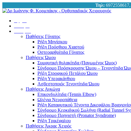
Τηλ:
6972558617
Αρχική
Ο Ιατρός
Παθήσεις
Παθήσεις Γόνατος
Ρήξη Μηνίσκου
Ρήξη Πρόσθιου Χιαστού
Οστεοαρθρίτιδα Γόνατος
Παθήσεις Ώμου
Συμφυτική θυλακίτιδα (Παγωμένος Ώμος)
Σύνδρομο Πρόσκρουσης Ώμου – Τενοντίτιδα Ώμ
Ρήξη Στροφικού Πετάλου Ώμου
Ρήξη Υπερακάνθιου
Ασβεστοποιός Τενοντίτιδα Ώμου
Παθήσεις Αγκώνα
Επικονδυλίτιδα (Tennis Elbow)
Ωλένια Νευροπάθεια
Ρήξη Καταφυτικού Τένοντα Δικεφάλου Βραχιονίο
Σύνδρομο Κερκιδικού Σωλήνα (Radial Tunnel S
Σύνδρομο Πρηνιστή (Pronator Syndrome)
Ρήξη Τρικέφαλου
Παθήσεις Άκρας Χειρός