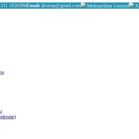
,
211 1820396
Email:
jkormp@gmail.com
Metropolitan General
Χα
ου
υ
yndrome)