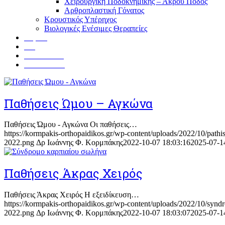
Χειρουργική Ποδοκνημικής – Άκρου Ποδός
Αρθροπλαστική Γόνατος
Κρουστικός Υπέρηχος
Βιολογικές Ενέσιμες Θεραπείες
Ιατρεία
Blog
Επικοινωνία
Menu
Menu
Παθήσεις Ώμου – Αγκώνα
Παθήσεις Ώμου - Αγκώνα Οι παθήσεις…
https://kormpakis-orthopaidikos.gr/wp-content/uploads/2022/10/path
2022.png
Δρ Ιωάννης Φ. Κορμπάκης
2022-10-07 18:03:16
2025-07-1
Παθήσεις Άκρας Χειρός
Παθήσεις Άκρας Χειρός Η εξειδίκευση…
https://kormpakis-orthopaidikos.gr/wp-content/uploads/2022/10/syndr
2022.png
Δρ Ιωάννης Φ. Κορμπάκης
2022-10-07 18:03:07
2025-07-1