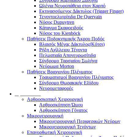
Σύνδρομο Καρπιαίου Σωλήνα
Ωλένια Νευροπάθεια στον Καρπό
Εκτινασσόμενος Δάκτυλος (Trigger Finger)
Τενοντοελυτρίτιδα De Quervain
Νόσος Dupuytren
Κάταγμα Σκαφοειδούς
Νόσος του Kienböck
Παθήσεις Ποδοκνημικής Άκρου Ποδός
Βλαισός Μέγας Δάκτυλος(Κότσι)
Ρήξη Αχίλλειου Τένοντα
Πελματιαία Απονευρωσίτιδα
Σύνδρομο Ταρσιαίου Σωλήνα
Νεύρωμα Morton
Παθήσεις Βραχιονίου Πλέγματος
Τραυματισμοί Βραχιονίου Πλέγματος
Σύνδρομο Θωρακικής Εξόδου
Νευρομεταφορές
Εξειδικεύσεις
Αρθροσκοπική Χειρουργική
Αρθροσκόπηση Ώμου
Αρθροσκόπηση Γόνατος
Μικροχειρουργική
Μικροχειρουργική Περιφερικών Νεύρων
Μικροχειρουργική Τενόντων
Επανορθωτική Χειρουργική